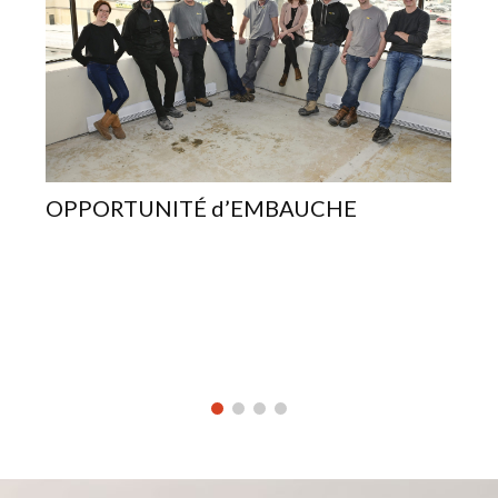
N
A
OPPORTUNITÉ d’EMBAUCHE
C